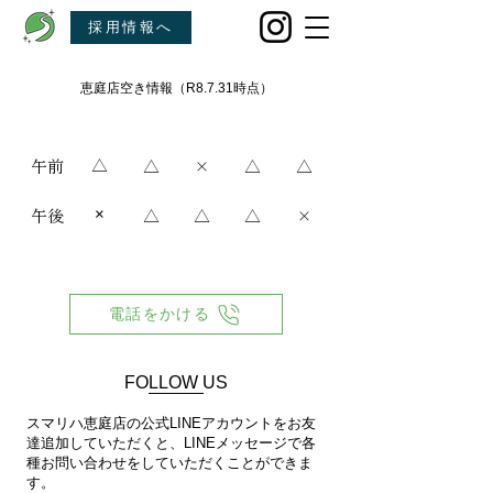
採用情報へ
恵庭店空き情報（R8.7.31時点）
月曜
火曜
水曜
木曜
金曜
恵庭
△
​午前
△
×
△
△
×
午後
△
△
△
×
電話をかける
​FOLLOW US
​スマリハ恵庭店の公式LINEアカウントをお友
達追加していただくと、LINEメッセージで各
種お問い合わせをしていただくことができま
す。