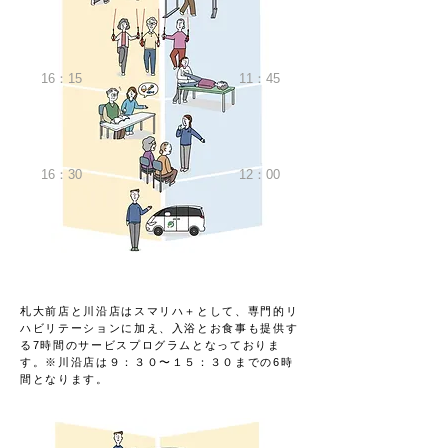
16：15
11：45
16：30
12：00
札大前店と川沿店はスマリハ＋として、専門的リ
ハビリテーションに加え、入浴とお食事も提供す
る7時間のサービスプログラムとなっておりま
す。※川沿店は９：３０〜１５：３０までの6時
間となります。