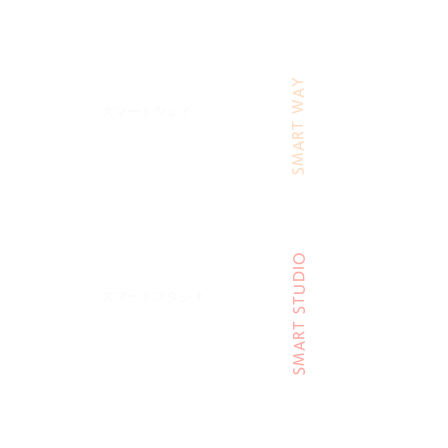
詳しくはコチラ
06
​SMART WAY
｜
デイ卒業後に通える
​スマートウェイ
月会費6
,980円〜でパーソナル指導！
デイサービスの卒業後はもみほぐしも
受けられるフィットネスへ！
詳しくはコチラ
​SMART STUDIO
07
｜
​娘さんも息子さんも
​スマートスタジオ
運動効率倍増のパワープレート専門ジム
1回20分の時短トレーニングで、
買い物ついでに運動習慣を。
詳しくはコチラ