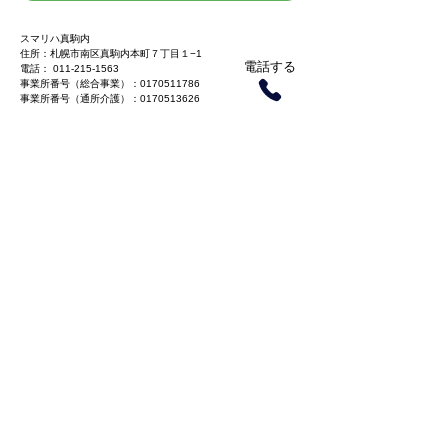
スマリハ真駒内
住所：札幌市南区真駒内本町７丁目１−1
電話する
電話：
011-215-1563
事業所番号（総合事業）：0170511786
事業所番号（通所介護）：0170513626
重要事項説明書
運営規定
空き情報
スマリハ札幌石山
住所：札幌市南区石山２条２丁目２−２０
電話する
電話：
011-522-5544
事業所番号（総合事業）：0170509095
事業所番号（通所介護）：0170513824
運営規定
重要事項説明書
空き情報
スマリハ月寒西
住所：札幌市豊平区月寒中央通２丁目１－１５
電話する
マックスバリュ月寒西店２F
電話： 011-595‐7502
事
業所番号：0190503433