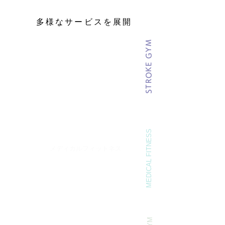
多様なサービスを展開
STROKE GYM
01
｜
​保険外リハビリ
​ストロークジム
脳梗塞後遺症改善の専門施設です。
認定理学療法士（脳卒中）が
完全マンツーマンでご対応致します。
詳しくはコチラ
​MEDICAL FITNESS
02
｜
​指定運動療法施設
メディカルフィットネス
医療機関と連携したフィットネス
​理学療法士などの専門家が症状が
ある方にもトレーニングを提供。
詳しくはコチラ