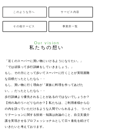
このような方へ
サービス内容
その他サービス
事業所一覧
Our vision
​私たちの想い
「近くのスーパーに買い物にいけるようになりたい。」
「では頑張って歩行訓練をしていきましょう。」
もし、その方にとって歩いてスーパーに行くことが実現困難
な目標だったとしたなら・・
もし、買い物に行く理由が「家族に料理を作ってあげた
い。」だったとしたなら・・
歩行訓練より優先されることがあるのではないでしょうか？
【何の為のリハビリなのか？】私たちは、ご利用者様から心
の内を語っていただけるような人間でいられるよう、 リハビ
リテーションに関する技術・知識は勿論のこと、自立支援介
護を実現させるプロフェッショナルとして日々進化を続けて
いきたいと考えております。