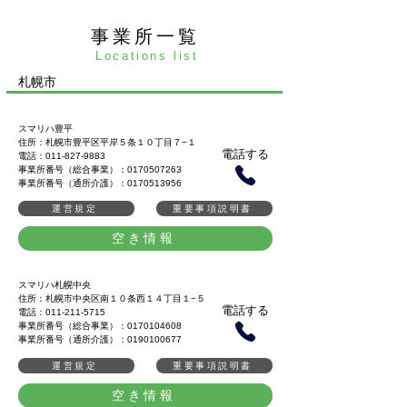
​事業所一覧
​Locations list
​札幌市
スマリハ豊平
住所：札幌市豊平区平岸５条１０丁目７−１
電話する
電話：011-827-9883​
事業所番号（総合事業）：0170507263
事業所番号（通所介護）：0170513956
運営規定
重要事項説明書
空き情報
スマリハ札幌中央
住所：札幌市中央区南１０条西１４丁目１−５
電話する
電話：011-211-5715
事業所番号（総合事業）：0170104608
事業所番号（通所介護）：0190100677
運営規定
重要事項説明書
空き情報