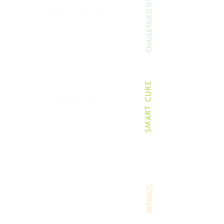
CHALLENGED GYM
03
｜
障害福祉リハビリ
チャレンジドジム
身体障害・高次脳機能障害の改善に
特化した自立訓練（機能訓練）施設。
リハビリから就労までサポート。
詳しくはコチラ
​SMART CURE
04
｜
​訪問鍼灸・リハ
​スマートキュア
訪問はりきゅう・リハビリ
デイサービスにもっと行きたいけど
​制限が…そんな時は訪問で！
詳しくはコチラ
05
｜
特定保健指導
​MINAOS
オンライン食事指導ミナオス
民間企業とは珍しく、札幌市から受託し
管理栄養士や健康運動指導士が
栄養指導や
運動指導を実施。