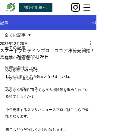
採用情報へ
記事
全ての記事
2022年12月20日
全ての記事
スマートプロテインプロ ココア味発売開始！
更新日：
2022年12月26日
脳卒中後遺症リハ
管理栄養士BLOG
みなさんこんにちは。
1２月も残すところ数日となりましたね。
ドクターBLOG
スマリハニュース
みなさん来年に向けてもう大掃除等を進められてい
る頃でしょうか？
今年更新するスマリハニュースブログはこちらで最
後となります。
来年もどうぞ宜しくお願い致します。