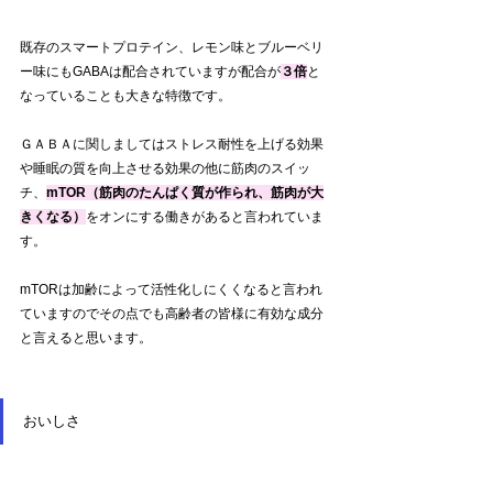
既存のスマートプロテイン、レモン味とブルーベリ
ー味にもGABAは配合されていますが配合が
３倍
と
なっていることも大きな特徴です。
ＧＡＢＡに関しましてはストレス耐性を上げる効果
や睡眠の質を向上させる効果の他に筋肉のスイッ
チ、
mTOR（筋肉のたんぱく質が作られ、筋肉が大
きくなる）
をオンにする働きがあると言われていま
す。
mTORは加齢によって活性化しにくくなると言われ
ていますのでその点でも高齢者の皆様に有効な成分
と言えると思います。
おいしさ