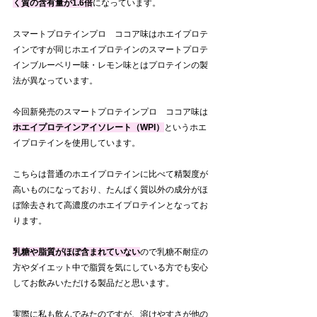
く質の含有量が1.6倍
になっています。
スマートプロテインプロ　ココア味はホエイプロテ
インですが同じホエイプロテインのスマートプロテ
インブルーベリー味・レモン味とはプロテインの製
法が異なっています。
今回新発売のスマートプロテインプロ　ココア味は
ホエイプロテインアイソレート（WPI）
というホエ
イプロテインを使用しています。
こちらは普通のホエイプロテインに比べて精製度が
高いものになっており、たんぱく質以外の成分がほ
ぼ除去されて高濃度のホエイプロテインとなってお
ります。
乳糖や脂質がほぼ含まれていない
ので乳糖不耐症の
方やダイエット中で脂質を気にしている方でも安心
してお飲みいただける製品だと思います。
実際に私も飲んでみたのですが、溶けやすさが他の