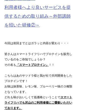
利用者様へより良いサービスを提
供するための取り組み～外部講師
を招いた研修②～
今回は前回までとはガラッと内容が変わり・・・
皆さんはスマートライフリハでプロテインを販売し
ているのをご存知でしょうか？
その名も
「スマートプロテイン」
！！
こちらはあのサツドラ様と我が社で共同開発をした
プロテインです！
お味は抹茶味、レモン味、ブルーベリー味の３種類
となっています。
どれも味がおいしくて低価格ということで
スマート
ライフリハでも沢山のご利用者様にご愛飲いただい
ております。