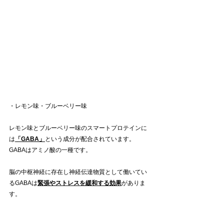
・レモン味・ブルーベリー味
レモン味とブルーベリー味のスマートプロテインに
は
「GABA」
という成分が配合されています。
GABAはアミノ酸の一種です。
脳の中枢神経に存在し神経伝達物質として働いてい
るGABAは
緊張やストレスを緩和する効果
がありま
す。
それに伴いリラックス効果や睡眠の質を高める効果