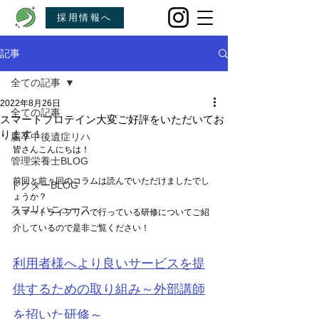
採用情報へ
記事
全ての記事
2022年8月26日
全ての記事
スマートプロテイン大変ご好評をいただいてお
ります！
脳卒中後遺症リハ
皆さんこんにちは！
管理栄養士BLOG
前回と前々回のコラムは読んでいただけましたでし
ドクターBLOG
ょうか？
スマリハニュース
スマートライフリハで行っている研修についてご紹
介しているので是非ご覧ください！
利用者様へより良いサービスを提
供するための取り組み～外部講師
を招いた研修～