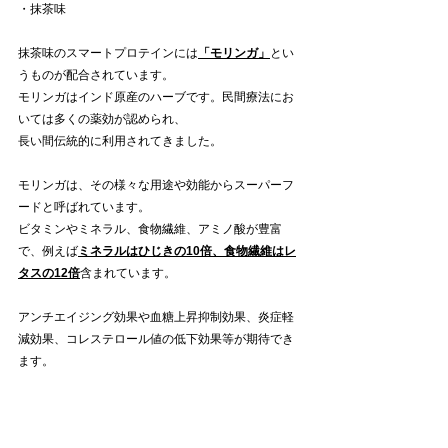
・抹茶味
抹茶味のスマートプロテインには
「モリンガ」
とい
うものが配合されています。
モリンガはインド原産のハーブです。民間療法にお
いては多くの薬効が認められ、
長い間伝統的に利用されてきました。
モリンガは、その様々な用途や効能からスーパーフ
ードと呼ばれています。
ビタミンやミネラル、食物繊維、アミノ酸が豊富
で、例えば
ミネラルはひじきの10倍、食物繊維はレ
タスの12倍
含まれています。
アンチエイジング効果や血糖上昇抑制効果、炎症軽
減効果、コレステロール値の低下効果等が期待でき
ます。