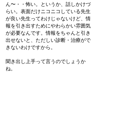
ん〜・・怖い。というか、話しかけづ
らい。表面だけニコニコしている先生
が良い先生ってわけじゃないけど、情
報を引き出すためにやわらかい雰囲気
が必要なんです。情報をちゃんと引き
出せないと、ただしい診断・治療がで
きないわけですから。
聞き出し上手って言うのでしょうか
ね。
年代で言うと・・・若すぎても、ご年
配すぎても・・若い先生にはこれから
の期待がありますが、経験も大切なの
で。
医療はある種オーダーメイドです。標
準的にはこういう治療なんだけど、こ
の人にはこうしようか。みたいな。勉
強して、実践に立ち向かって、振り返