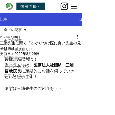
採用情報へ
記事
全ての記事
2022年7月8日
全ての記事
三浦先生に聞く「かかりつけ医に良い先生の見
分け方！！」
脳卒中後遺症リハ
更新日：
2022年8月29日
管理栄養士BLOG
皆様こんにちは！
当コラムでは、
医療法人社団M　三浦
ドクターBLOG
哲哉院長
に定期的にお話を伺っていき
スマリハニュース
たいと思います！
まずは三浦先生のご紹介を・・